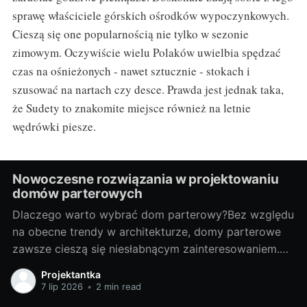
sprawę właściciele górskich ośrodków wypoczynkowych.
Cieszą się one popularnością nie tylko w sezonie
zimowym. Oczywiście wielu Polaków uwielbia spędzać
czas na ośnieżonych - nawet sztucznie - stokach i
szusować na nartach czy desce. Prawda jest jednak taka,
że Sudety to znakomite miejsce również na letnie
wędrówki piesze.
Nowoczesne rozwiązania w projektowaniu
domów parterowych
Dlaczego warto wybrać dom parterowy?Bez względu
na obecne trendy w architekturze, domy parterowe
zawsze cieszą się niesłabnącym zainteresowaniem.
Wynika to przede wszystkim z ich praktyczności.
Projektantka
Mają one wiele zalet, które składają się na komfort
7 lip 2026
•
2 min read
życia. Przede wszystkim, pomieszczenia takiego