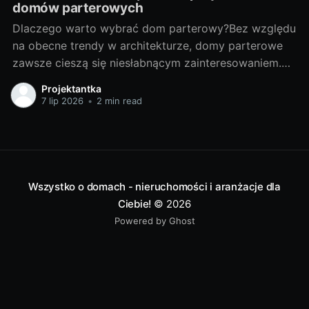
domów parterowych
Dlaczego warto wybrać dom parterowy?Bez względu
na obecne trendy w architekturze, domy parterowe
zawsze cieszą się niesłabnącym zainteresowaniem.
Wynika to przede wszystkim z ich praktyczności.
Projektantka
Mają one wiele zalet, które składają się na komfort
7 lip 2026
•
2 min read
życia. Przede wszystkim, pomieszczenia takiego
domu są dostępne bez konieczności pokonywania
schodów - to ogromny
Wszystko o domach - nieruchomości i aranżacje dla
Ciebie!
© 2026
Powered by Ghost