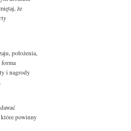
iętaj, że
rty
aju, położenia,
, forma
ty i nagrody
.
 dawać
, które powinny