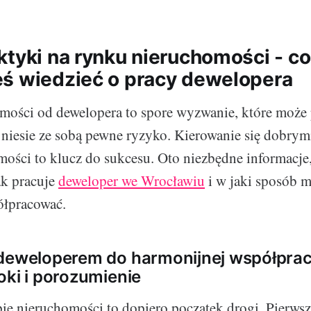
ktyki na rynku nieruchomości - co
ś wiedzieć o pracy dewelopera
ości od dewelopera to spore wyzwanie, które może 
eż niesie ze sobą pewne ryzyko. Kierowanie się dobry
ości to klucz do sukcesu. Oto niezbędne informacje
ak pracuje
deweloper we Wrocławiu
i w jaki sposób m
ółpracować.
deweloperem do harmonijnej współprac
oki i porozumienie
ie nieruchomości to dopiero początek drogi. Pierw