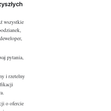
zyszłych
ź wszystkie
podzianek,
 deweloper,
aj pytania,
 i rzetelny
fikacji
a.
ji o ofercie