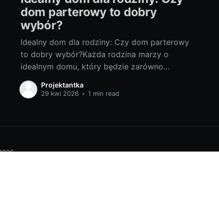
dom parterowy to dobry
wybór?
Idealny dom dla rodziny: Czy dom parterowy
to dobry wybór?Każda rodzina marzy o
idealnym domu, który będzie zarówno
funkcjonalny, jak i estetycznie atrakcyjny.
Projektantka
Kluczową kwestią jest, co wpływa na decyzje
29 kwi 2026
•
1 min read
dotyczące wyboru domu. Możemy nawet
zadać sobie pytanie: Czy dom parterowy to
dobry wybór dla rodziny? Czym jest idealny
2026