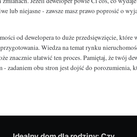
h zmianach. Jeżeli deweloper powie Ci coś, co wydaje
we lub niejasne - zawsze masz prawo poprosić o wyja
mości od dewelopera to duże przedsięwzięcie, które
przygotowania. Wiedza na temat rynku nieruchomośc
e znacznie ułatwić ten proces. Pamiętaj, że twój dew
 - zadaniem obu stron jest dojść do porozumienia, k
Idealny dom dla rodziny: Czy