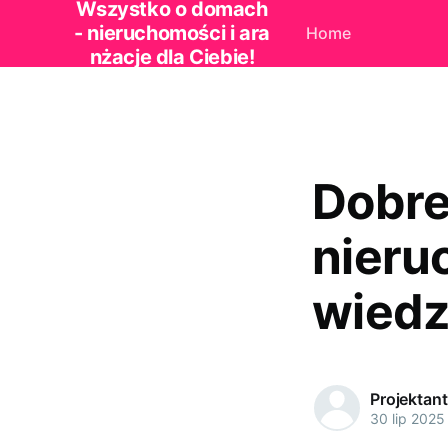
Wszystko o domach
- nieruchomości i ara
Home
nżacje dla Ciebie!
Dobre
nieru
wiedz
Projektan
30 lip 2025