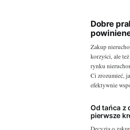
Dobre pra
powiniene
Zakup nieruchom
korzyści, ale t
rynku nieruchom
Ci zrozumieć, j
efektywnie wsp
Od tańca z 
pierwsze kr
Decyzja o zakup