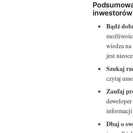
Podsumowan
inwestorów
Bądź dob
możliwości
wiedza na 
jest nieoc
Szukaj rz
czytaj umo
Zaufaj pr
deweloper 
informacji
Dbaj o sw