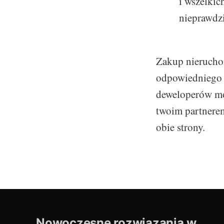
i wszelkic
nieprawdzi
Zakup nierucho
odpowiedniego 
deweloperów moż
twoim partnerem
obie strony.
Nowoczesne rozwiązania w