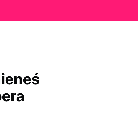
nieneś
pera