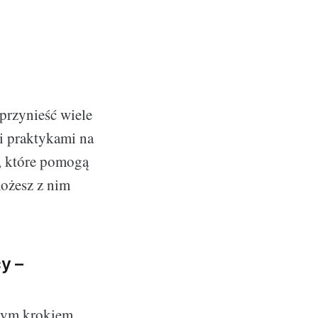
przynieść wiele
mi praktykami na
, które pomogą
ożesz z nim
y –
szym krokiem