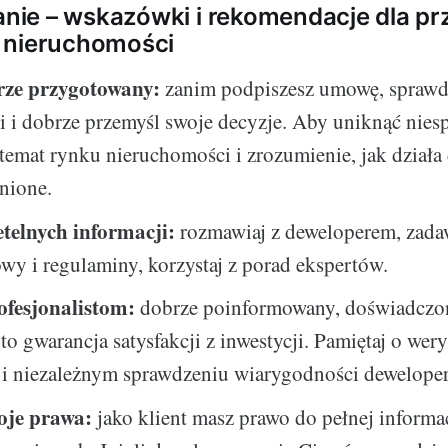
ie – wskazówki i rekomendacje dla pr
 nieruchomości
rze przygotowany:
zanim podpiszesz umowę, sprawd
 i dobrze przemyśl swoje decyzje. Aby uniknąć nies
temat rynku nieruchomości i zrozumienie, jak działa
enione.
etelnych informacji:
rozmawiaj z deweloperem, zadaw
wy i regulaminy, korzystaj z porad ekspertów.
ofesjonalistom:
dobrze poinformowany, doświadczony
to gwarancja satysfakcji z inwestycji. Pamiętaj o wery
 i niezależnym sprawdzeniu wiarygodności deweloper
oje prawa:
jako klient masz prawo do pełnej informac