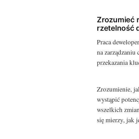
Zrozumieć r
rzetelność
Praca deweloper
na zarządzaniu 
przekazania klu
Zrozumienie, ja
wystąpić poten
wszelkich zmian
się mierzy, jak 