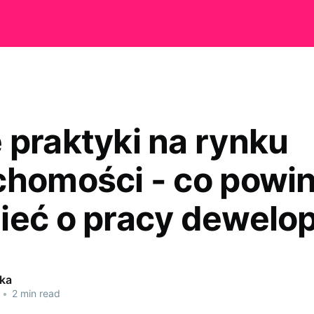
 praktyki na rynku
chomości - co powi
ieć o pracy dewelo
tka
•
2 min read