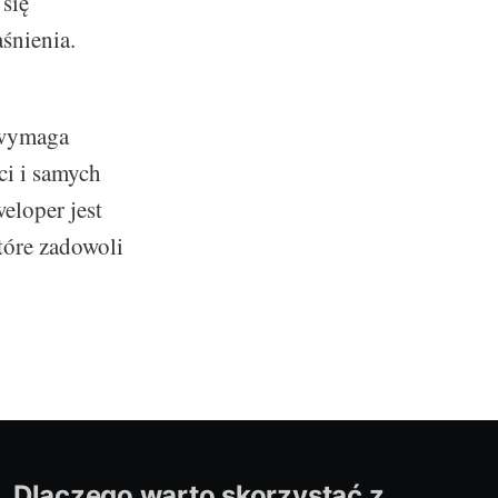
 się
śnienia.
 wymaga
i i samych
eloper jest
tóre zadowoli
Dlaczego warto skorzystać z