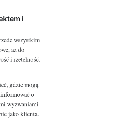
ektem i
przede wszystkim
owę, aż do
ść i rzetelność.
ieć, gdzie mogą
 informować o
kimi wyzwaniami
ie jako klienta.