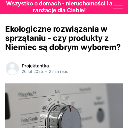
Wszystko o domach - nieruchomości i a
ranżacje dla Ciebie!
Ekologiczne rozwiązania w
sprzątaniu - czy produkty z
Niemiec są dobrym wyborem?
Projektantka
26 lut 2025
•
2 min read