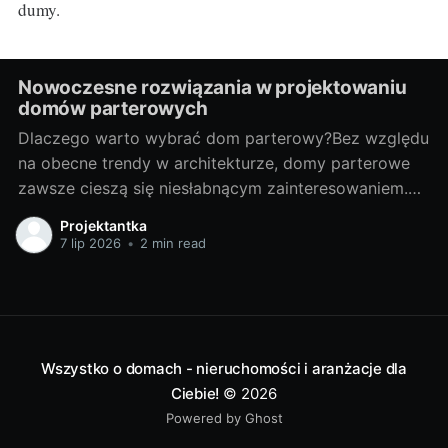
dumy.
Nowoczesne rozwiązania w projektowaniu
domów parterowych
Dlaczego warto wybrać dom parterowy?Bez względu
na obecne trendy w architekturze, domy parterowe
zawsze cieszą się niesłabnącym zainteresowaniem.
Wynika to przede wszystkim z ich praktyczności.
Projektantka
Mają one wiele zalet, które składają się na komfort
7 lip 2026
•
2 min read
życia. Przede wszystkim, pomieszczenia takiego
domu są dostępne bez konieczności pokonywania
schodów - to ogromny
Wszystko o domach - nieruchomości i aranżacje dla
Ciebie!
© 2026
Powered by Ghost