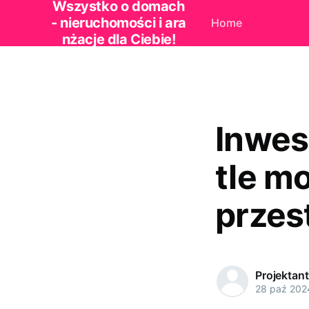
Wszystko o domach
- nieruchomości i ara
Home
nżacje dla Ciebie!
Inwes
tle m
przes
Projektan
28 paź 202