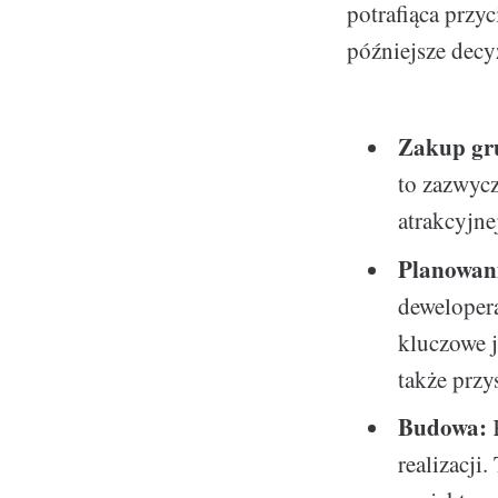
potrafiąca przy
późniejsze decy
Zakup gr
to zazwycz
atrakcyjnej
Planowani
dewelopera
kluczowe j
także prz
Budowa:
K
realizacji