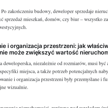
:
Po zakończeniu budowy, deweloper sprzedaje nieru
ć sprzedaż mieszkań, domów, czy biur – wszystko za
westycyjnych.
ie i organizacja przestrzeni: jak właści
nie może zwiększyć wartość nierucho
a deweloperska, niezależnie od rozmiarów, musi być
pecyfiki miejsca, a także potrzeb potencjalnych na
towanie i organizacja przestrzeni były przemyślane i f
jne wizualnie.
anowanie nieruchomości, zarówno pod względem świa