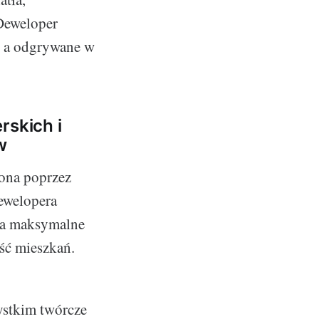
 Deweloper
e, a odgrywane w
rskich i
w
zona poprzez
dewelopera
na maksymalne
ść mieszkań.
ystkim twórcze