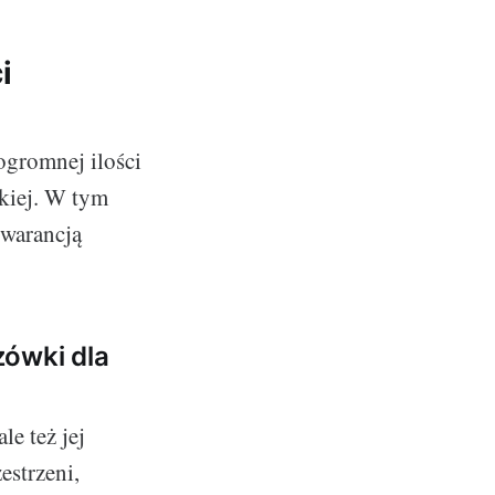
i
gromnej ilości
skiej. W tym
 gwarancją
zówki dla
e też jej
estrzeni,