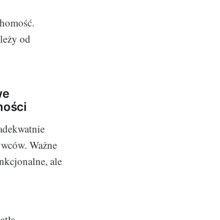
chomość.
leży od
we
mości
 adekwatnie
bywców. Ważne
unkcjonalne, ale
tła,