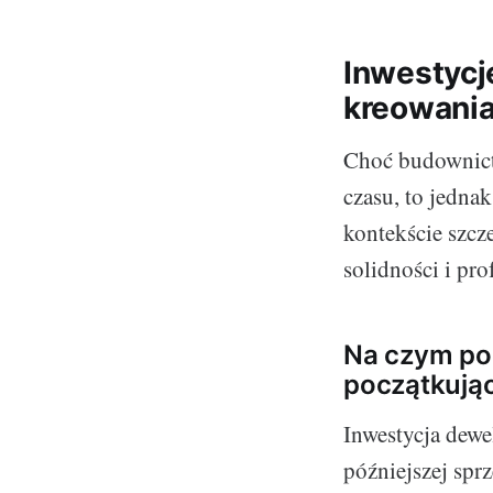
Inwestycj
kreowania
Choć budownict
czasu, to jedna
kontekście szc
solidności i pro
Na czym pol
początkują
Inwestycja dewe
późniejszej spr