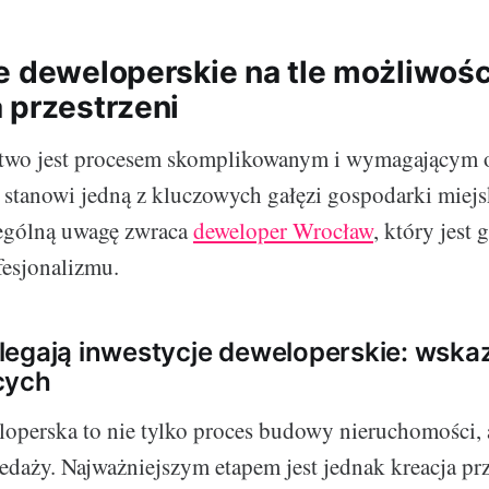
e deweloperskie na tle możliwośc
 przestrzeni
wo jest procesem skomplikowanym i wymagającym o
k stanowi jedną z kluczowych gałęzi gospodarki miej
zególną uwagę zwraca
deweloper Wrocław
, który jest
fesjonalizmu.
egają inwestycje deweloperskie: wska
cych
loperska to nie tylko proces budowy nieruchomości, al
zedaży. Najważniejszym etapem jest jednak kreacja prz