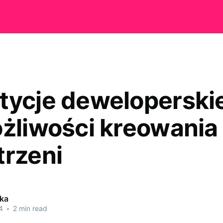
tycje deweloperski
ożliwości kreowania
trzeni
tka
4
•
2 min read