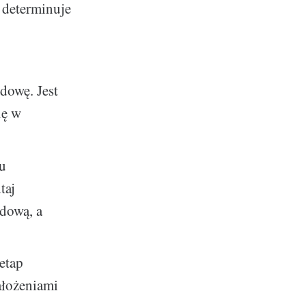
 determinuje
dowę. Jest
ię w
iu
taj
dową, a
etap
ałożeniami