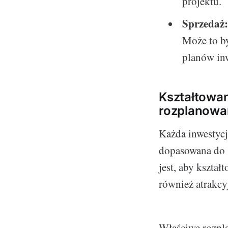
projektu.
Sprzedaż
Może to by
planów in
Kształtowan
rozplanowa
Każda inwestycj
dopasowana do s
jest, aby kształ
również atrakcy
Właściwe rozpl