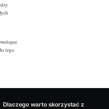
ędzy
łych
eweloper.
do tego
Dlaczego warto skorzystać z