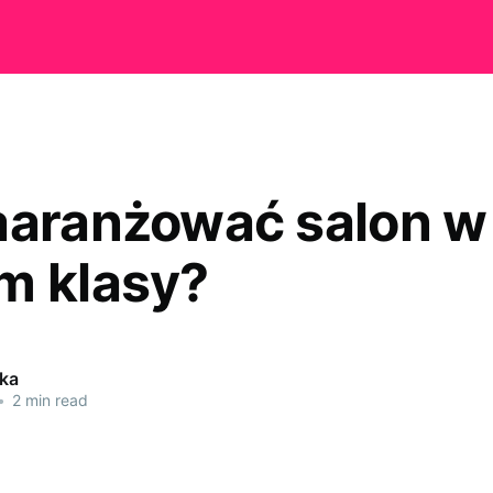
aaranżować salon w 
m klasy?
tka
•
2 min read