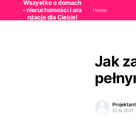
Wszystko o domach
- nieruchomości i ara
Home
nżacje dla Ciebie!
Jak z
pełny
Projektan
22 lis 2021