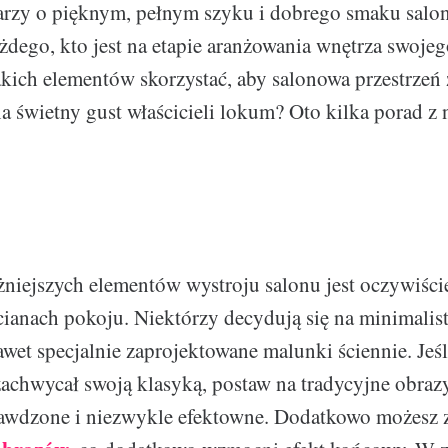
arzy o pięknym, pełnym szyku i dobrego smaku salon
ażdego, kto jest na etapie aranżowania wnętrza swoj
akich elementów skorzystać, aby salonowa przestrzeń
 świetny gust właścicieli lokum? Oto kilka porad z n
niejszych elementów wystroju salonu jest oczywiśc
cianach pokoju. Niektórzy decydują się na minimalist
awet specjalnie zaprojektowane malunki ściennie. Jeśl
zachwycał swoją klasyką, postaw na tradycyjne obra
rawdzone i niezwykle efektowne. Dodatkowo możesz 