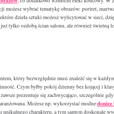
 obrazów
,
co dodatkowo wzmocni efekt końcowy. W z
cji możesz wybrać tematykę obrazów: portret, martwa
iektóre dzieła sztuki możesz wylicytować w sieci, dzi
 już tylko ozdobą ścian salonu, ale również świetną l
ntem, który bezwzględnie musi znaleźć się w każdy
ślinność. Czym byłby pokój dzienny bez kojącej i klas
awsze prezentuje się zachwycająco, szczególnie gdy 
donice 
aranżowana. Możesz np. wykorzystać modne
u unikalnego charakteru, a tym samym doskonale wy