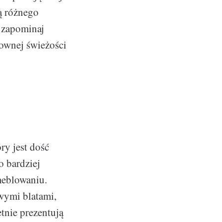
ą różnego
e zapominaj
ownej świeżości
ry jest dość
o bardziej
meblowaniu.
wymi blatami,
etnie prezentują