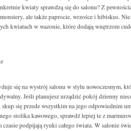
konkretnie kwiaty sprawdzą się do salonu? Z pewności
 monstery, ale także paprocie, wrzośce i hibiskus. Ni
żych kwiatach w wazonie, które dodają wnętrzom cud
le
duje się na wystrój salonu w stylu nowoczesnym, któ
dywalny. Jeśli planujesz urządzić pokój dzienny niec
, skup się przede wszystkim na jego odpowiednim u
nego stolika kawowego, sprawdź lepiej te z marmuro
 czasie podpijają rynki całego świata. W salonie świ