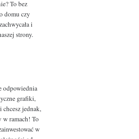
ie? To bez
ego domu czy
 zachwycała i
aszej strony.
ie odpowiednia
yczne grafiki,
i chcesz jednak,
zy w ramach! To
zainwestować w