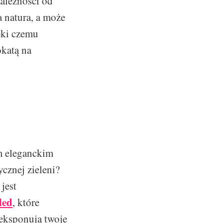
ależności od
 natura, a może
ęki czemu
okatą na
m eleganckim
ycznej zieleni?
jest
led
, które
eksponują twoje