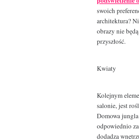
podświetlenie
swoich preferen
architektura? N
obrazy nie będą
przyszłość.
Kwiaty
Kolejnym eleme
salonie, jest ro
Domowa jungla z
odpowiednio za
dodadzą wnętrz