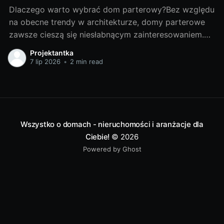
Dlaczego warto wybrać dom parterowy?Bez względu
na obecne trendy w architekturze, domy parterowe
zawsze cieszą się niesłabnącym zainteresowaniem.
Wynika to przede wszystkim z ich praktyczności.
Projektantka
Mają one wiele zalet, które składają się na komfort
7 lip 2026
•
2 min read
życia. Przede wszystkim, pomieszczenia takiego
domu są dostępne bez konieczności pokonywania
schodów - to ogromny
Wszystko o domach - nieruchomości i aranżacje dla
Ciebie!
© 2026
Powered by Ghost